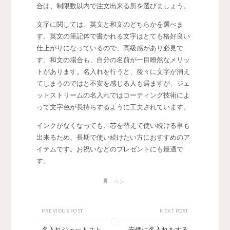
合は、制限数以内で注文出来る所を選びましょう。
文字に関しては、英文と和文のどちらかを選べま
す。英文の筆記体で書かれる文字はとても格好良い
仕上がりになっているので、高級感があり必見で
す。和文の場合も、自分の名前が一目瞭然なメリッ
トがあります。名入れを行うと、後々に文字が消え
てしまうのではと不安を感じる人も居ますが、ジェ
ットストリームの名入れではコーティング技術によ
って文字色が長持ちするように工夫されています。
インクがなくなっても、芯を替えて使い続ける事も
出来るため、長期で使い続けたい方におすすめのア
イテムです。お祝いなどのプレゼントにも最適で
す。
ペン
PREVIOUS POST
NEXT POST
名入れジェットスト
安価に名入れをする