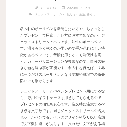
GIRARDO
2023年1月12日
/
/
ジェットストリーム
名入れ
生活/暮らし
名入れのボールペンを新調したい方や、ちょっとし
たプレゼントで用意したい方におすすめなのが、ジ
ェットストリームのペンです。
油性のボールペン
で、滑りも良く乾くのが早いので手が汚れにくい特
徴があるペンです。普段使用するにも利便性も高
く、カラーバリエーションが豊富なので、自分の好
きな色を選ぶ事が可能です。名入れを行えば、世界
に一つだけのボールペンとなり学校や職場での紛失
防止にも繋がります。
ジェットストリームのペンをプレゼント用にするな
ら、専用のギフトケースを用意してもらえるので、
プレゼントの梱包も安心です。注文時に注意するべ
き点は文字数です。同じジェットストリームの名入
れボールペンでも、ペンのデザインや取り扱い店舗
で文字数に違いがあります。入れたい文字がある場